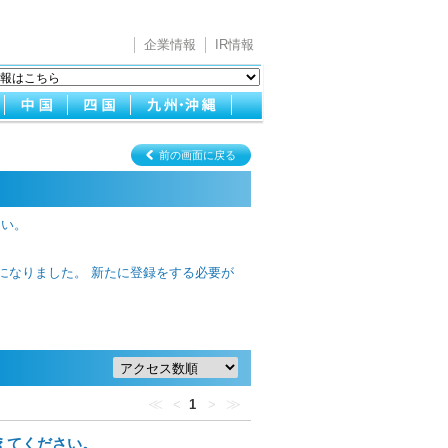
企業情報
IR情報
前の画面に戻る
さい。
更になりました。 新たに登録をする必要が
≪
≫
<
1
>
えてください。