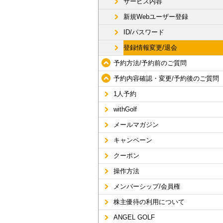
サービス内容
新規Webユーザー登録
ID/パスワード
登録情報変更/退会
予約方法/予約前のご質問
予約内容確認・変更/予約後のご質問
1人予約
withGolf
メールマガジン
キャンペーン
クーポン
操作方法
メンバーシップ/会員権
株主優待の利用について
ANGEL GOLF