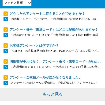
どうしたらアンケートに答えることができますか？
お客様アンケートページにて、ご利用明細書に記載されている10桁の来場コードを入力し、アンケートに回答するボタンより、手続きを進めてください。 お客様アンケートページはこちら
アンケート番号（来場コード）はどこに記載がありますか？
ご精算時にお渡ししております「ご利用明細書」の下部に10桁の来場コードの記載がございます。 来場コード１つにつき、1回アンケートにお答えいただけます。 アンケートにはこちらからお入りください。 ...
お客様アンケートとは何ですか？
PGMでは、お客様満足度向上のため、PGMグループのゴルフ場でプレーをされたお客様を対象に、アンケートのご協力をお願いしております。 アンケートにお答えいただくには、プレー終了後にお渡ししております、ご利用明細書に記載されている10桁の来場コードが...
明細書が手元になく、アンケート番号（来場コード）がわかりません。
ご利用明細書を捨ててしまった、一括精算をしたのでお手元にない等、アンケート番号（来場コード）がご不明な場合、事務局にてお調べいたします。 お手数ではございますが、画面下の【お問い合わせはこちら】をクリックし、表示されたお問い合わせフォームから...
アンケートご依頼メールが届かなくなりました。
アンケートご依頼メールの受信前に、PGM Webよりアンケートにご回答いただいた場合、アンケートご依頼メールは配信されません。 また、ご利用のメールソフトにてドメイン指定受信をされている場合には、 pacificgolf.co.jp を許...
もっと見る