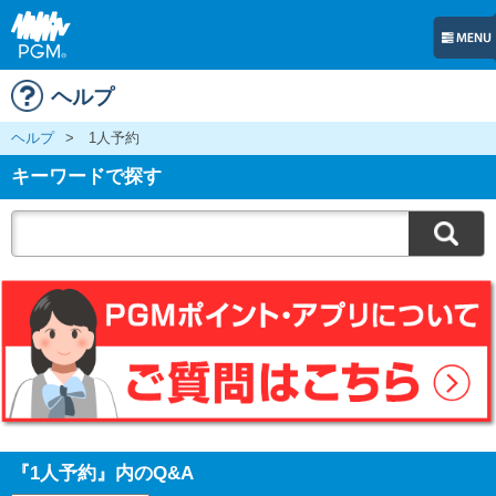
ヘルプ
ヘルプ
>
1人予約
キーワードで探す
『1人予約』内のQ&A