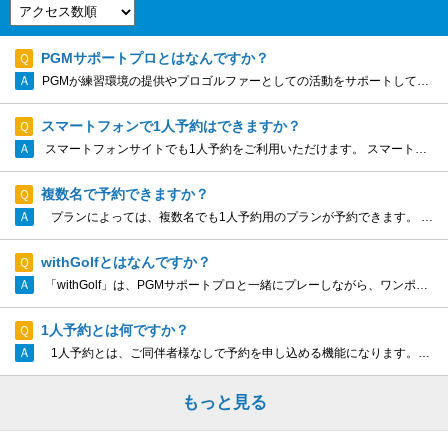
PGMサポートプロとはなんですか？
PGMが練習環境の提供やプロゴルファーとしての活動をサポートしている選手のことをいいます。主に男女プロゴルフツアー本格参戦を目指す選手ならびにプロテスト合格を目指す選手となります。 詳しくはこちらのURLをご覧ください。 https://...
スマートフォンで1人予約はできますか？
スマートフォンサイトでも1人予約をご利用いただけます。 スマートフォン用のゴルフ場カレンダーの上部にある「1人予約」のタブを押して、「1人予約」タブが選択されたことを確認し、希望日、エリア・都道府県・ゴルフ場を...
複数名で予約できますか？
プランによっては、複数名でも1人予約用のプランが予約できます。 複数名で予約可能なプランは、予約可能な人数が選択画面でクリックできます。
withGolfとはなんですか？
「withGolf」は、PGMサポートプロと一緒にプレーしながら、ワンポイントアドバイスが受けられるサービス。PGM Web1人予約からご予約できます。 詳しくはこちらのURLページをご覧ください。 https://bookin...
1人予約とは何ですか？
1人予約とは、ご同伴者様なしで予約を申し込める機能になります。ゴルフをしたいのに人数が集まらない、1人で気軽にプレーしたい、新しいゴルフ仲間を増やしたい、そういった時に是非ご利用ください。
もっと見る