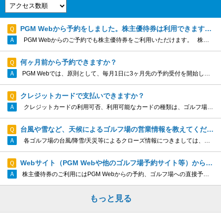
PGM Webから予約をしました。株主優待券は利用できますか。
PGM Webからのご予約でも株主優待券をご利用いただけます。 株主優待券をご利用いただく場合には、プレー当日、チェックイン時にフロントへご提出ください。
何ヶ月前から予約できますか？
PGM Webでは、原則として、毎月1日に3ヶ月先の予約受付を開始します。（例：4月1日～4月30日プレーは、1月1日から予約受付を開始します。） なお、ゴルフ場によって予約受付の開始日が異なることがございますので、特定ゴルフ場の予約...
クレジットカードで支払いできますか？
クレジットカードの利用可否、利用可能なカードの種類は、ゴルフ場によって異なります。 ご予約を希望されるゴルフ場に直接お問い合わせください。 各ゴルフ場の連絡先はこちら
台風や雪など、天候によるゴルフ場の営業情報を教えてください。
各ゴルフ場の台風/降雪/天災等によるクローズ情報につきましては、常に変化する情報のため、詳しくはゴルフ場に直接ご確認ください。 ゴルフ場の電話番号一覧はこちら
Webサイト（PGM Webや他のゴルフ場予約サイト等）からの予約でも...
株主優待券のご利用にはPGM Webからの予約、ゴルフ場への直接予約が必要となります。他のゴルフ場予約サイト等からの予約では株主優待券をご利用いただけませんのでご注意ください。 株主優待券は、プレー当日のチェックイン時に、フロント...
もっと見る