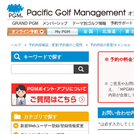
ヘルプ
>
予約内容確認・変更/予約後のご質問
>
予約内容の変更/キャンセル
キーワードで探す
※ 予約や料
※ ご意見やお
え、「✉PGM
内容が合致して
お問い合わせ
カテゴリで探す
*
は必ず入力してく
新規Webユーザー登録/登録情報変更