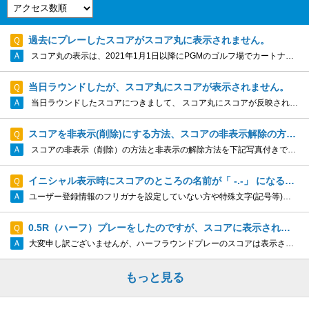
過去にプレーしたスコアがスコア丸に表示されません。
スコア丸の表示は、2021年1月1日以降にPGMのゴルフ場でカートナビに入力したスコアが表示されます。 それ以前のスコアは、表示されませんのでご注意をお願い致します。 2021年1月1日以降でスコアが表示されていない場合は、 下記『...
当日ラウンドしたが、スコア丸にスコアが表示されません。
当日ラウンドしたスコアにつきまして、 スコア丸にスコアが反映されるのは翌日の正午以降となります。 翌日の正午以降でも、スコアが反映されなかった場合は、 大変恐れ入りますが下記『お問い合わせはこちら』から来場日・ゴルフ場名を記載の上、...
スコアを非表示(削除)にする方法、スコアの非表示解除の方法を教えてくだ...
スコアの非表示（削除）の方法と非表示の解除方法を下記写真付きで説明致します。 ≪非表示する方法≫ ① 非表示にしたいスコア履歴を長押しをします ② 「非表示」ボタンをタップしてスコア一覧から非表示にします ...
イニシャル表示時にスコアのところの名前が「 -.-」 になる人がいます...
ユーザー登録情報のフリガナを設定していない方や特殊文字(記号等)が入っている方は「-.-」になります。
0.5R（ハーフ）プレーをしたのですが、スコアに表示されません。
大変申し訳ございませんが、ハーフラウンドプレーのスコアは表示されません。
もっと見る