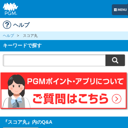
ヘルプ
ヘルプ
>
スコア丸
キーワードで探す
『スコア丸』内のQ&A